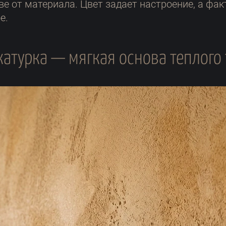
е от материала. Цвет задает настроение, а факт
е.
катурка — мягкая основа теплого 