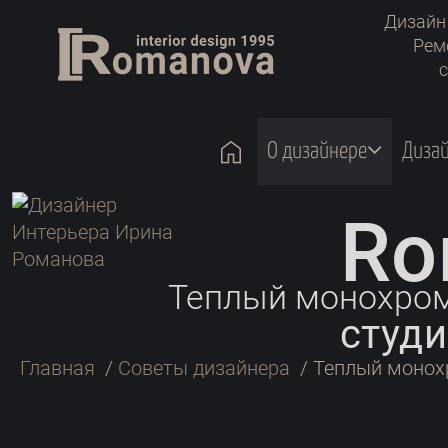
Дизайн
Рем
с
home
О дизайнере
Диза
Ro
Теплый монохром 
студи
Главная
/
Советы дизайнера
/
Теплый монохр