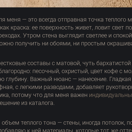
я меня — это всегда отправная точка теплого 
как краска: ее поверхность живет, ловит свет п
еходах. Утром стена выглядит светлее и спокойн
можно получить ни обоями, ни простым окрашив
стковые составы с матовой, чуть бархатистой 
благородно: песочный, охристый, цвет кофе с м
ю глубину. Важный нюанс — нанесение. Гладкая
ефная, с легкими разводами, добавляет рукотвор
чика, потому что для меня важен
индивидуальны
решение из каталога.
объем теплого тона — стены, иногда потолок, 
добавляю к ней материалы, которые тот же отт