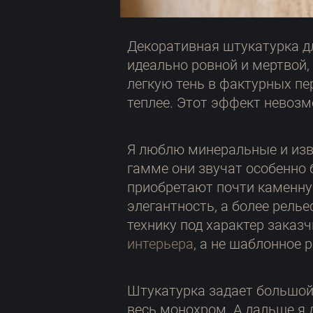
Декоративная штукатурка дл
идеально ровной и мертвой, 
легкую тень в фактурных пер
теплее. Этот эффект невоз
Я люблю минеральные и изве
гамме они звучат особенно 
приобретают почти каменну
элегантность, а более рель
технику под характер заказ
интерьера
, а не шаблонное 
Штукатурка задает большой 
весь монохром. А дальше я 