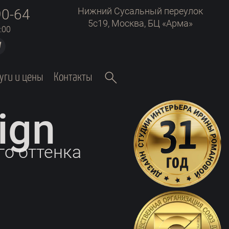
Нижний Сусальный переулок
90-64
5с19, Москва, БЦ «Арма»
:00
search
уги и цены
Контакты
ign
го оттенка