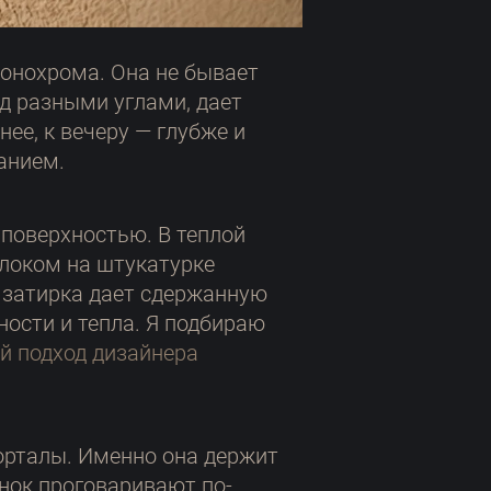
монохрома. Она не бывает
од разными углами, дает
ее, к вечеру — глубже и
анием.
поверхностью. В теплой
олоком на штукатурке
 затирка дает сдержанную
ности и тепла. Я подбираю
й подход дизайнера
порталы. Именно она держит
енок проговаривают по-