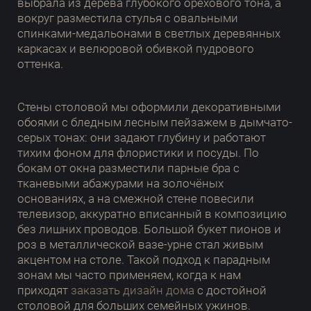
выбрала из дерева глубокого орехового тона, а
вокруг разместила стулья с овальными
спинками-медальонами в светлых деревянных
каркасах и велюровой обивкой пудрового
оттенка.
Стены столовой мы оформили декоративными
обоями с бледным лесным пейзажем в дымчато-
серых тонах: они задают глубину и работают
тихим фоном для флористики и посуды. По
бокам от окна разместили парные бра с
тканевыми абажурами на золочёных
основаниях, а на смежной стене повесили
телевизор, аккуратно вписанный в композицию
без лишних проводов. Большой букет пионов и
роз в металлической вазе-урне стал живым
акцентом на столе. Такой подход к парадным
зонам мы часто применяем, когда к нам
приходят
заказать дизайн дома
с достойной
столовой для больших семейных ужинов.