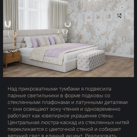
Над прикроватными тумбами я подвесила
парные светильники в форме подковы со
стеклянными плафонами и латунными деталями
— они освещают зону чтения и одновременно
работают как ювелирное украшение стены.
Центральная люстра-каскад из стеклянных нитей
перекликается с цветочной стеной и собирает
верхний свет в единый акцент. Реализовать